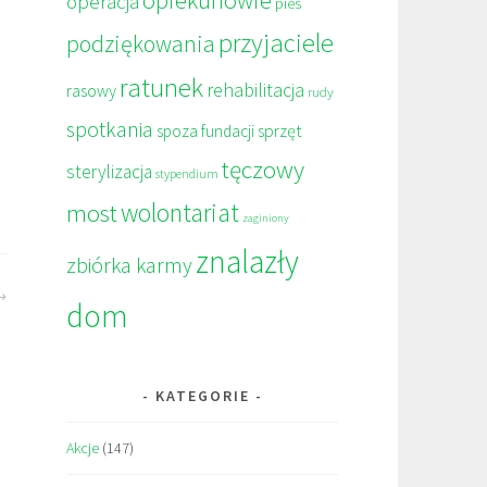
operacja
pies
przyjaciele
podziękowania
ratunek
rehabilitacja
rasowy
rudy
spotkania
sprzęt
spoza fundacji
tęczowy
sterylizacja
stypendium
wolontariat
most
zaginiony
znalazły
zbiórka karmy
dom
KATEGORIE
Akcje
(147)