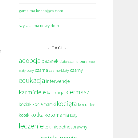
gama ma kochający dom
szyszka ma nowy dom
TAGI
h
adopcja
bazarek
bura
biało-czarna
buro-
czarna
czarny
bury
czarno-biały
biały
edukacja
interwencje
kiermasz
karmiciele
kastracja
kocięta
kociak
kocie mamki
kocur
kot
kotka
kotomania
kotek
koty
leczenie
leki
niepełnosprawny
opiekunowie