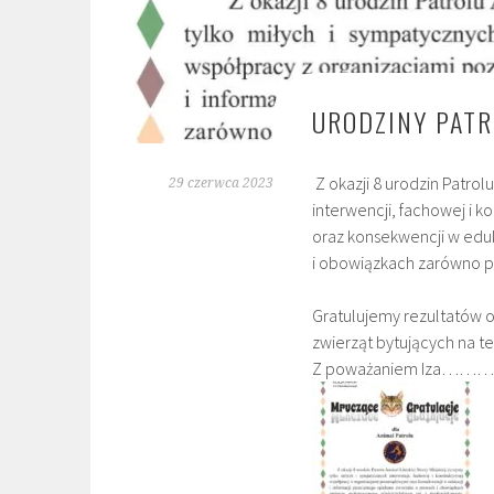
URODZINY PATR
Z okazji 8 urodzin Patrol
29 czerwca 2023
interwencji, fachowej i 
oraz konsekwencji w eduk
i obowiązkach zarówno p
Gratulujemy rezultatów o
zwierząt bytujących na t
Z poważaniem Iza………